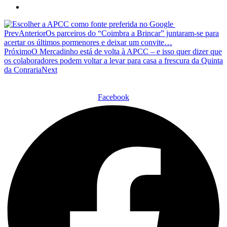
Prev
Anterior
Os parceiros do “Coimbra a Brincar” juntaram-se para
acertar os últimos pormenores e deixar um convite…
Próximo
O Mercadinho está de volta à APCC – e isso quer dizer que
os colaboradores podem voltar a levar para casa a frescura da Quinta
da Conraria
Next
Facebook