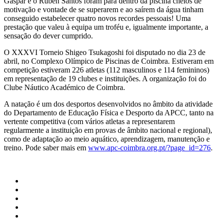
Gaspar e o Ruben Santos foram para dentro da piscina cheios de
motivação e vontade de se superarem e ao saírem da água tinham
conseguido estabelecer quatro novos recordes pessoais! Uma
prestação que valeu à equipa um troféu e, igualmente importante, a
sensação do dever cumprido.
O XXXVI Torneio Shigeo Tsukagoshi foi disputado no dia 23 de
abril, no Complexo Olímpico de Piscinas de Coimbra. Estiveram em
competição estiveram 226 atletas (112 masculinos e 114 femininos)
em representação de 19 clubes e instituições. A organização foi do
Clube Náutico Académico de Coimbra.
A natação é um dos desportos desenvolvidos no âmbito da atividade
do Departamento de Educação Física e Desporto da APCC, tanto na
vertente competitiva (com vários atletas a representarem
regularmente a instituição em provas de âmbito nacional e regional),
como de adaptação ao meio aquático, aprendizagem, manutenção e
treino. Pode saber mais em
www.apc-coimbra.org.pt/?page_id=276
.