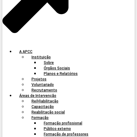
A APCC
Instituição
Sobre
Órgãos Sociais
Planos e Relatórios
Projetos
Voluntariado
Recrutamento
Áreas de Intervenção
Re(H)abilitação
Capacitação
Reabilitação social
Formação
Formação profissional
Público externo
Formação de professores