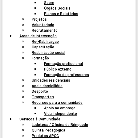
Sobre
Órgãos Sociais
Planos e Relatórios
Projetos
Voluntariado
Recrutamento
Áreas de Intervenção
Re(H)abilitação
Capacitação
Reabilitação social
Formação
Formação profissional
Público externo
Formação de professores
Unidades residenciais
Apoio domiciliário
Desporto
Transportes
Recursos para a comunidade
Apoio ao emprego
Vida Independente
Serviços à Comunidade
Ludoteca / Oficina do Brinquedo
Quinta Pedagógica
Produtos APCC