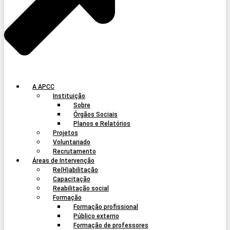
A APCC
Instituição
Sobre
Órgãos Sociais
Planos e Relatórios
Projetos
Voluntariado
Recrutamento
Áreas de Intervenção
Re(H)abilitação
Capacitação
Reabilitação social
Formação
Formação profissional
Público externo
Formação de professores