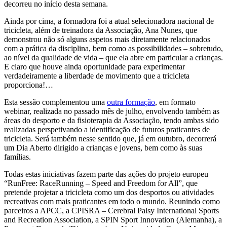
decorreu no início desta semana.
Ainda por cima, a formadora foi a atual selecionadora nacional de
tricicleta, além de treinadora da Associação, Ana Nunes, que
demonstrou não só alguns aspetos mais diretamente relacionados
com a prática da disciplina, bem como as possibilidades – sobretudo,
ao nível da qualidade de vida – que ela abre em particular a crianças.
E claro que houve ainda oportunidade para experimentar
verdadeiramente a liberdade de movimento que a tricicleta
proporciona!…
Esta sessão complementou uma
outra formação
, em formato
webinar, realizada no passado mês de julho, envolvendo também as
áreas do desporto e da fisioterapia da Associação, tendo ambas sido
realizadas perspetivando a identificação de futuros praticantes de
tricicleta. Será também nesse sentido que, já em outubro, decorrerá
um Dia Aberto dirigido a crianças e jovens, bem como às suas
famílias.
Todas estas iniciativas fazem parte das ações do projeto europeu
“RunFree: RaceRunning – Speed and Freedom for All”, que
pretende projetar a tricicleta como um dos desportos ou atividades
recreativas com mais praticantes em todo o mundo. Reunindo como
parceiros a APCC, a CPISRA – Cerebral Palsy International Sports
and Recreation Association, a SPIN Sport Innovation (Alemanha), a