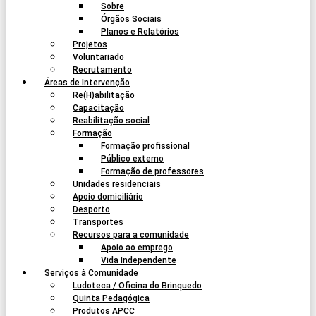
Sobre
Órgãos Sociais
Planos e Relatórios
Projetos
Voluntariado
Recrutamento
Áreas de Intervenção
Re(H)abilitação
Capacitação
Reabilitação social
Formação
Formação profissional
Público externo
Formação de professores
Unidades residenciais
Apoio domiciliário
Desporto
Transportes
Recursos para a comunidade
Apoio ao emprego
Vida Independente
Serviços à Comunidade
Ludoteca / Oficina do Brinquedo
Quinta Pedagógica
Produtos APCC