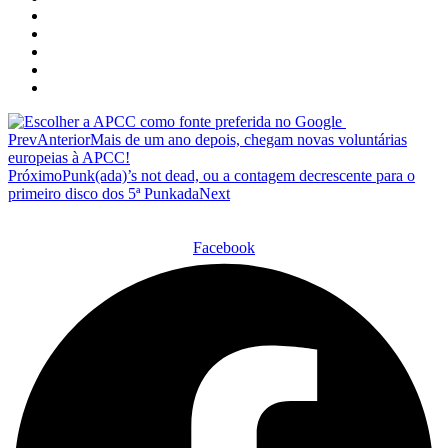
Prev
Anterior
Mais de um ano depois, chegam novas voluntárias
europeias à APCC!
Próximo
Punk(ada)’s not dead, ou a contagem decrescente para o
primeiro disco dos 5ª Punkada
Next
Facebook