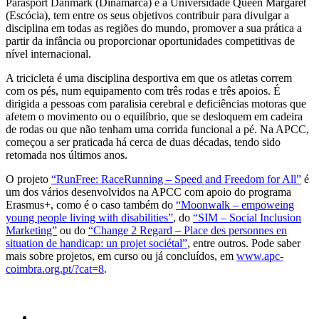
Parasport Danmark (Dinamarca) e a Universidade Queen Margaret
(Escócia), tem entre os seus objetivos contribuir para divulgar a
disciplina em todas as regiões do mundo, promover a sua prática a
partir da infância ou proporcionar oportunidades competitivas de
nível internacional.
A tricicleta é uma disciplina desportiva em que os atletas correm
com os pés, num equipamento com três rodas e três apoios. É
dirigida a pessoas com paralisia cerebral e deficiências motoras que
afetem o movimento ou o equilíbrio, que se desloquem em cadeira
de rodas ou que não tenham uma corrida funcional a pé. Na APCC,
começou a ser praticada há cerca de duas décadas, tendo sido
retomada nos últimos anos.
O projeto
“RunFree: RaceRunning – Speed and Freedom for All”
é
um dos vários desenvolvidos na APCC com apoio do programa
Erasmus+, como é o caso também do
“Moonwalk – empoweing
young people living with disabilities”
, do
“SIM – Social Inclusion
Marketing”
ou do
“Change 2 Regard – Place des personnes en
situation de handicap: un projet sociétal”
, entre outros. Pode saber
mais sobre projetos, em curso ou já concluídos, em
www.apc-
coimbra.org.pt/?cat=8
.