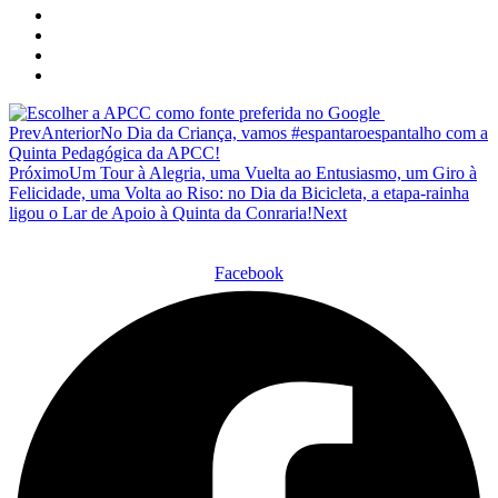
Prev
Anterior
No Dia da Criança, vamos #espantaroespantalho com a
Quinta Pedagógica da APCC!
Próximo
Um Tour à Alegria, uma Vuelta ao Entusiasmo, um Giro à
Felicidade, uma Volta ao Riso: no Dia da Bicicleta, a etapa-rainha
ligou o Lar de Apoio à Quinta da Conraria!
Next
Facebook