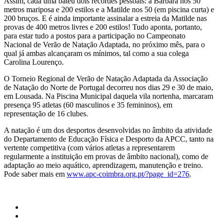
Assim, cada uma bateu dois recordes pessoais: a Bárbara nos 50
metros mariposa e 200 estilos e a Matilde nos 50 (em piscina curta) e
200 bruços. E é ainda importante assinalar a estreia da Matilde nas
provas de 400 metros livres e 200 estilos! Tudo aponta, portanto,
para estar tudo a postos para a participação no Campeonato
Nacional de Verão de Natação Adaptada, no próximo mês, para o
qual já ambas alcançaram os mínimos, tal como a sua colega
Carolina Lourenço.
O Torneio Regional de Verão de Natação Adaptada da Associação
de Natação do Norte de Portugal decorreu nos dias 29 e 30 de maio,
em Lousada. Na Piscina Municipal daquela vila nortenha, marcaram
presença 95 atletas (60 masculinos e 35 femininos), em
representação de 16 clubes.
A natação é um dos desportos desenvolvidas no âmbito da atividade
do Departamento de Educação Física e Desporto da APCC, tanto na
vertente competitiva (com vários atletas a representarem
regularmente a instituição em provas de âmbito nacional), como de
adaptação ao meio aquático, aprendizagem, manutenção e treino.
Pode saber mais em
www.apc-coimbra.org.pt/?page_id=276
.