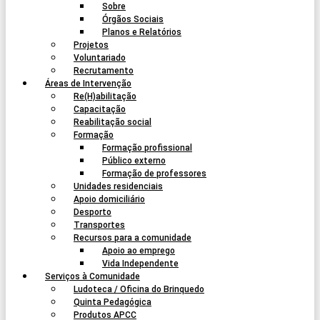
Sobre
Órgãos Sociais
Planos e Relatórios
Projetos
Voluntariado
Recrutamento
Áreas de Intervenção
Re(H)abilitação
Capacitação
Reabilitação social
Formação
Formação profissional
Público externo
Formação de professores
Unidades residenciais
Apoio domiciliário
Desporto
Transportes
Recursos para a comunidade
Apoio ao emprego
Vida Independente
Serviços à Comunidade
Ludoteca / Oficina do Brinquedo
Quinta Pedagógica
Produtos APCC