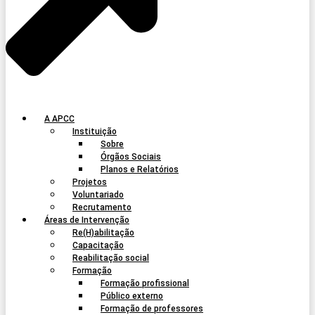
A APCC
Instituição
Sobre
Órgãos Sociais
Planos e Relatórios
Projetos
Voluntariado
Recrutamento
Áreas de Intervenção
Re(H)abilitação
Capacitação
Reabilitação social
Formação
Formação profissional
Público externo
Formação de professores